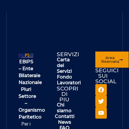
SERVIZI
Area
Carta
EBiPS
Riservata
dei
– Ente
SEGUICI
Servizi
SUI
Bilaterale
Fondo
SOCIAL
Nazionale
Lavoratori
SCOPRI
Pluri
DI
Settore
PIU
–
Chi
Organismo
siamo
Contatti
Paritetico
News
Per i
FAQ