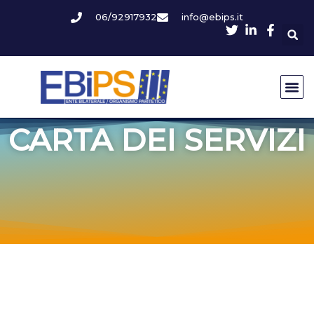
06/92917932
info@ebips.it
CARTA DEI SERVIZI