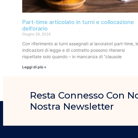
Part-time articolato in turni e collocazione
dell’orario
Giugno 26, 2024
Con riferimento ai turni assegnati ai lavoratori part-time, l
indicazioni di legge e di contratto possono ritenersi
rispettate solo quando – in mancanza di “clausole
Leggi di più »
Resta Connesso Con Noi, 
Nostra Newsletter