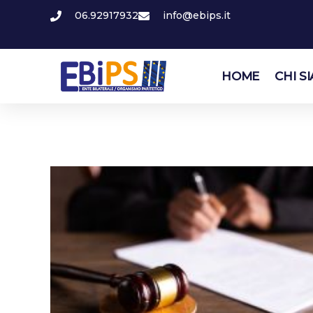
06.92917932
info@ebips.it
HOME
CHI S