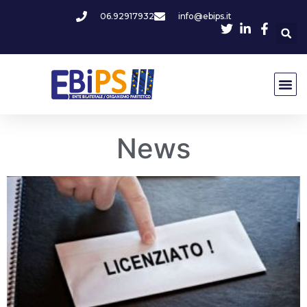
06.92917932
info@ebips.it
News