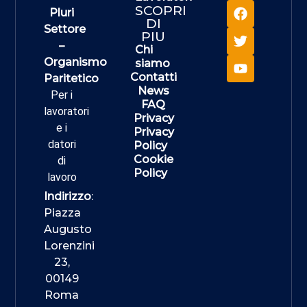
SCOPRI
Pluri
DI
Settore
PIU
–
Chi
Organismo
siamo
Contatti
Paritetico
News
Per i
FAQ
lavoratori
Privacy
e i
Privacy
datori
Policy
Cookie
di
Policy
lavoro
Indirizzo
:
Piazza
Augusto
Lorenzini
23,
00149
Roma