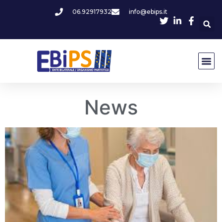
06.92917932
info@ebips.it
News