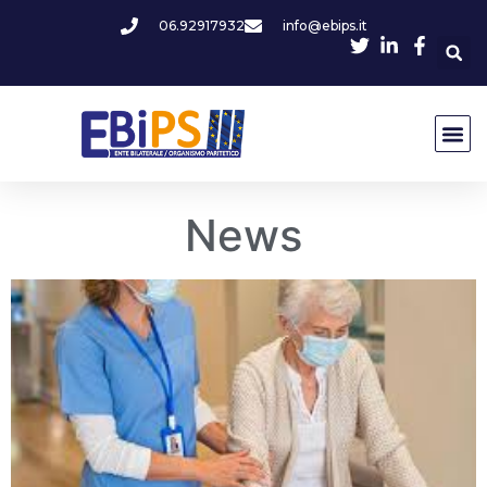
06.92917932
info@ebips.it
News