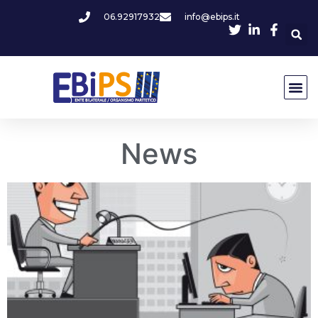
06.92917932
info@ebips.it
News