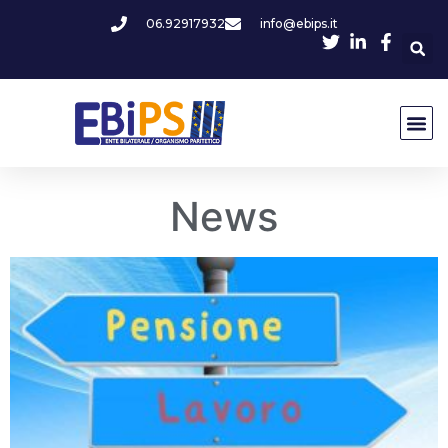
06.92917932
info@ebips.it
News