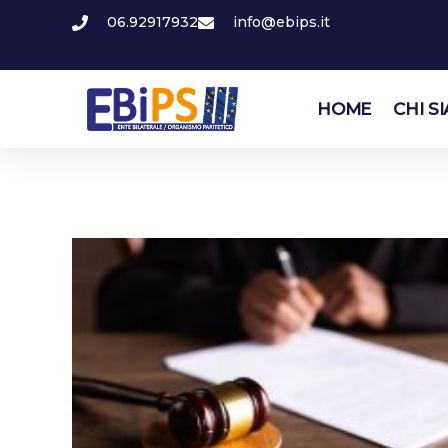
06.92917932
info@ebips.it
HOME
CHI S