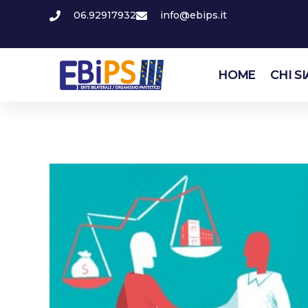
06.92917932
info@ebips.it
HOME
CHI S