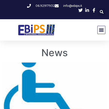
06.92917932
info@ebips.it
News