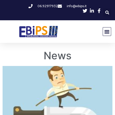
06.92917932
info@ebips.it
News