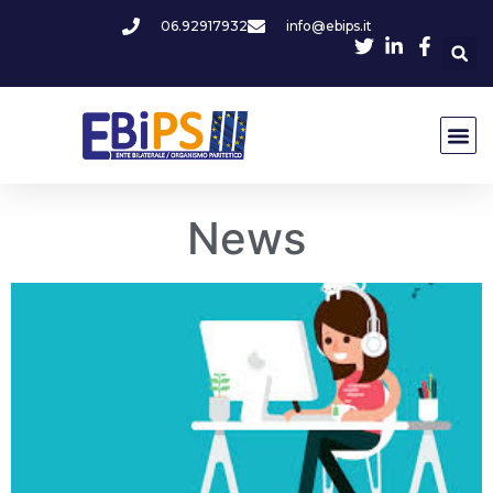
06.92917932
info@ebips.it
News