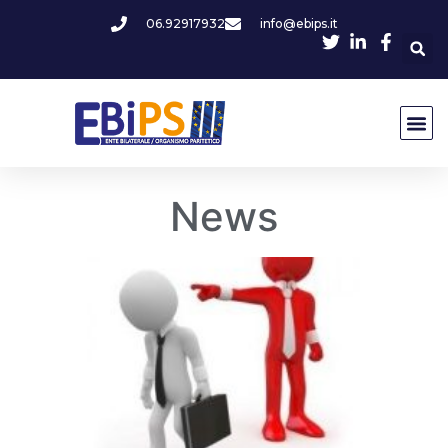
06.92917932
info@ebips.it
News