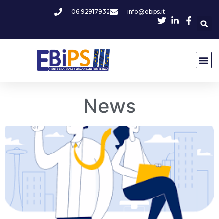
06.92917932
info@ebips.it
News