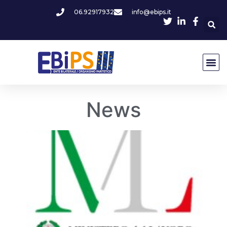
06.92917932
info@ebips.it
News