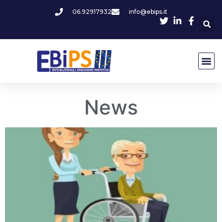
06.92917932
info@ebips.it
News