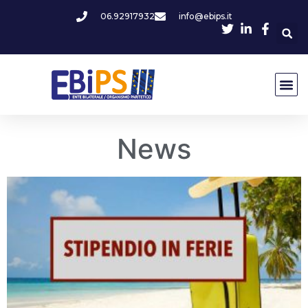
06.92917932
info@ebips.it
News