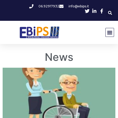
06.92917932
info@ebips.it
News