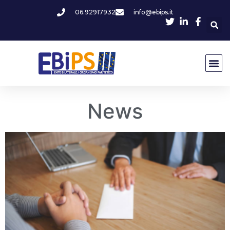
06.92917932
info@ebips.it
News