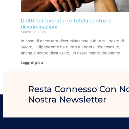
Diritti dei lavoratori e tutela contro le
discriminazioni
Marzo 12, 2025
In caso di accertata discriminazione subita sul posto di
lavoro, il dipendente ha diritto a vedersi riconosciuto,
anche a scopo dissuasivo, un risarcimento del danno
Leggi di più »
Resta Connesso Con Noi, 
Nostra Newsletter