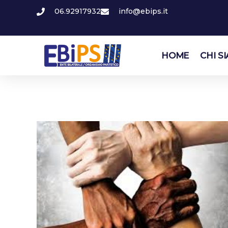
06.92917932
info@ebips.it
HOME
CHI S