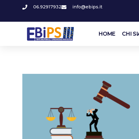
06.92917932
info@ebips.it
HOME
CHI S