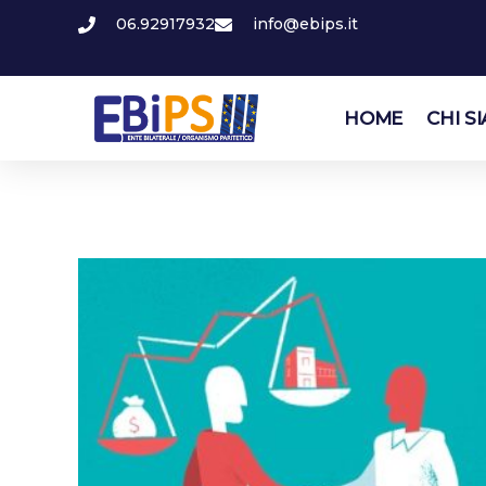
06.92917932
info@ebips.it
HOME
CHI S