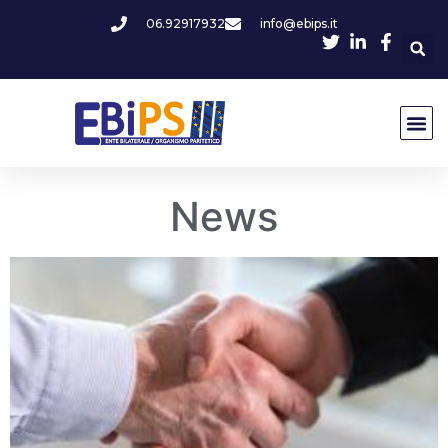
06.92917932
info@ebips.it
News