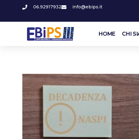
06.92917932
info@ebips.it
HOME
CHI S