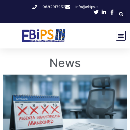
06.92917932
info@ebips.it
News