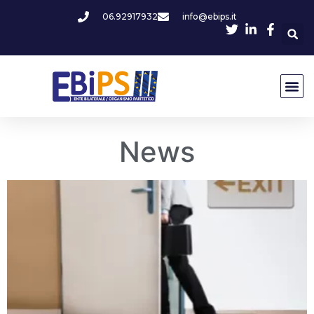
06.92917932
info@ebips.it
News