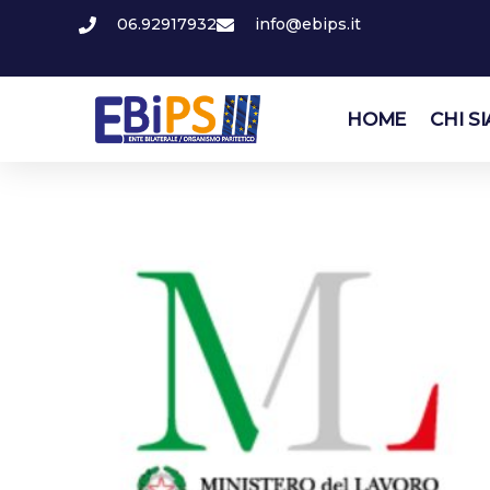
06.92917932
info@ebips.it
HOME
CHI S