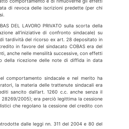
ffatto comportamento e di rimuoverne gli effetti
ta di revoca delle iscrizioni predette (per chi
si.
 COBAS DEL LAVORO PRIVATO sulla scorta della
zione all’iniziative di confronto sindacale) su
i tardività del ricorso ex art. 28 depositato in
 credito in favore del sindacato COBAS era del
ti, anche nelle mensilità successive, con effetti
della ricezione delle note di diffida in data
e del comportamento sindacale e nel merito ha
tori, la materia delle trattenute sindacali era
diti sancito dall’art. 1260 c.c. anche senza il
 28269/2005); era perciò legittima la cessione
listici che regolano la cessione del credito con
ntrodotte dalle leggi nn. 311 del 2004 e 80 del