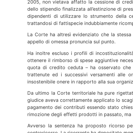
2005, non vietava affatto la cessione di credi
dello stipendio finalizzata all’estinzione di p
dipendenti di utilizzare lo strumento della c
trattandosi di fattispecie indubbiamente ricompr
La Corte ha altresì evidenziato che la stess
appello di omessa pronuncia sul punto.
Ha inoltre escluso i profili di incostituzionali
ottenere il rimborso di spese aggiuntive nece
quota di credito ceduta – ha osservato che 
trattenute ed i successivi versamenti alle
insostenibile onere in rapporto alla sua organi
Da ultimo la Corte territoriale ha pure rigetta
giudice aveva correttamente applicato lo scagl
pagamento dei contributi essendo stato chiesto
rimozione degli effetti prodotti in passato, m
Avverso la sentenza ha proposto ricorso p
controricorso. La ricorrente ha depositato memor