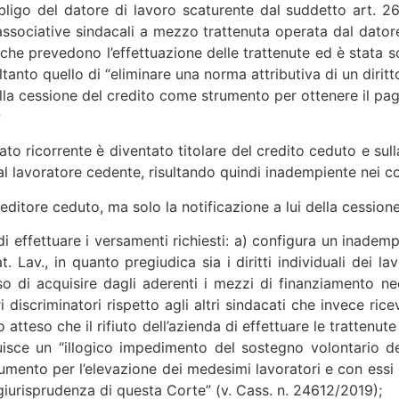
obbligo del datore di lavoro scaturente dal suddetto art. 
e associative sindacali a mezzo trattenuta operata dal dator
 che prevedono l’effettuazione delle trattenute ed è stata sos
soltanto quello di “eliminare una norma attributiva di un di
à della cessione del credito come strumento per ottenere il 
;
cato ricorrente è diventato titolare del credito ceduto e su
l lavoratore cedente, risultando quindi inadempiente nei c
editore ceduto, ma solo la notificazione a lui della cessione
o di effettuare i versamenti richiesti: a) configura un inade
t. Lav., in quanto pregiudica sia i diritti individuali dei la
sso di acquisire dagli aderenti i mezzi di finanziamento ne
iscriminatori rispetto agli altri sindacati che invece ricevo
o atteso che il rifiuto dell’azienda di effettuare le trattenut
ituisce un “illogico impedimento del sostegno volontario dei
umento per l’elevazione dei medesimi lavoratori e con essi d
giurisprudenza di questa Corte” (v. Cass. n. 24612/2019);