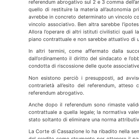
referendum abrogativo sul 2 e 3 comma dell’art
quello di restituire la materia all’autonomia 
avrebbe in concreto determinato un vincolo co
vincolo associativo. Ben altra sarebbe l’ipote
Allora l’operare di altri istituti civilistici qu
piano contrattuale e non sarebbe attuativo di un
In altri termini, come affermato dalla succe
dall’ordinamento il diritto del sindacato e l’o
condotta di riscossione delle quote associative
Non esistono perciò i presupposti, ad avviso
contrarietà all’esito del referendum, attes
referendum abrogativo.
Anche dopo il referendum sono rimaste valide l
contrattuale a quella legale; la normativa vale
stato soltanto di eliminare una norma attributiv
La Corte di Cassazione lo ha ribadito nella sen
del credito come strumento per ottenere il pa