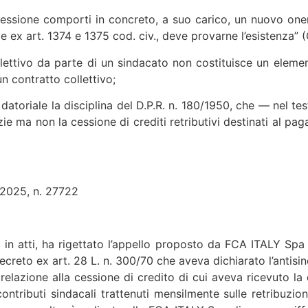
 cessione comporti in concreto, a suo carico, un nuovo oner
ex art. 1374 e 1375 cod. civ., deve provarne l’esistenza” (C
lettivo da parte di un sindacato non costituisce un elemen
n contratto collettivo;
o datoriale la disciplina del D.P.R. n. 180/1950, che — nel 
tizie ma non la cessione di crediti retributivi destinati al
2025, n. 27722
a in atti, ha rigettato l’appello proposto da FCA ITALY Sp
ecreto ex art. 28 L. n. 300/70 che aveva dichiarato l’antisi
n relazione alla cessione di credito di cui aveva ricevuto l
ibuti sindacali trattenuti mensilmente sulle retribuzioni