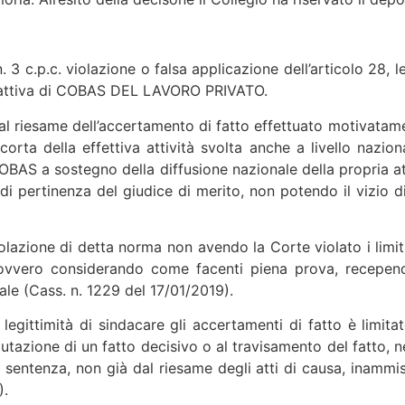
 3 c.p.c. violazione o falsa applicazione dell’articolo 28, le
one attiva di COBAS DEL LAVORO PRIVATO.
 al riesame dell’accertamento di fatto effettuato motivatamen
corta della effettiva attività svolta anche a livello nazio
BAS a sostegno della diffusione nazionale della propria att
 pertinenza del giudice di merito, non potendo il vizio di
violazione di detta norma non avendo la Corte violato i limit
ovvero considerando come facenti piena prova, recepend
ale (Cass. n. 1229 del 17/01/2019).
i legittimità di sindacare gli accertamenti di fatto è limi
tazione di un fatto decisivo o al travisamento del fatto, nei
sentenza, non già dal riesame degli atti di causa, inammiss
).