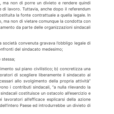
26, ma non di porre un divieto e rendere quindi
e di lavoro. Tuttavia, anche dopo il referendum
tituita la fonte contrattuale a quella legale. In
ritto, ma non di vietare comunque la condotta con
pagamento da parte delle organizzazioni sindacali
lla società convenuta gravava l’obbligo legale di
onfronti del sindacato medesimo;
 stessa;
mpimento sul piano civilistico; b) concretizza una
voratori di scegliere liberamente il sindacato al
cessari allo svolgimento della propria attività”
no i contributi sindacali, “a nulla rilevando la
e sindacali costituisce un ostacolo all’esercizio e
 lavoratori all’efficace esplicarsi della azione
ell’intero Paese ed introdurrebbe un divieto di