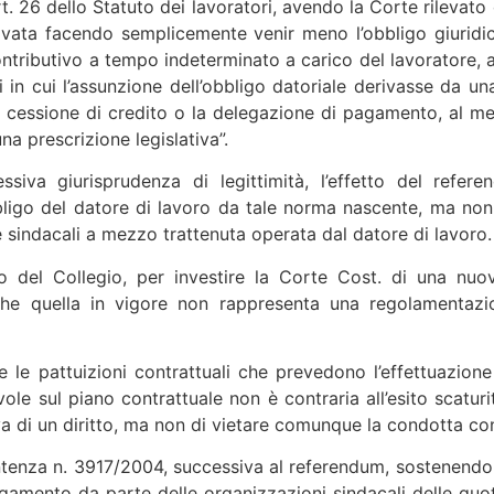
. 26 dello Statuto dei lavoratori, avendo la Corte rilevato
privata facendo semplicemente venir meno l’obbligo giuridi
ntributivo a tempo indeterminato a carico del lavoratore
si in cui l’assunzione dell’obbligo datoriale derivasse da 
ali la cessione di credito o la delegazione di pagamento, al 
a prescrizione legislativa”.
ssiva giurisprudenza di legittimità, l’effetto del refe
bbligo del datore di lavoro da tale norma nascente, ma non 
 sindacali a mezzo trattenuta operata dal datore di lavoro.
 del Collegio, per investire la Corte Cost. di una nuova
o che quella in vigore non rappresenta una regolamentaz
e pattuizioni contrattuali che prevedono l’effettuazione 
vole sul piano contrattuale non è contraria all’esito scatur
a di un diritto, ma non di vietare comunque la condotta con c
tenza n. 3917/2004, successiva al referendum, sostenendo l’a
gamento da parte delle organizzazioni sindacali delle qu