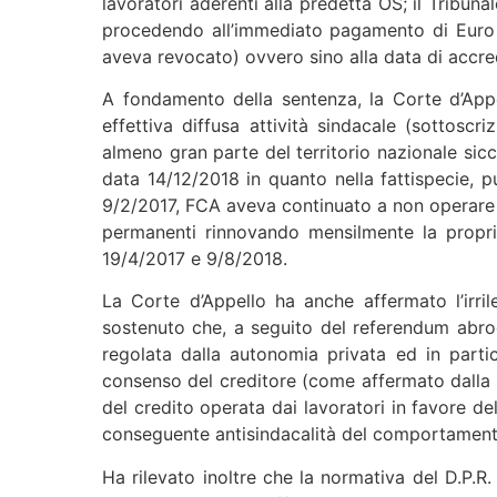
lavoratori aderenti alla predetta OS; il Tribun
procedendo all’immediato pagamento di Euro 10 
aveva revocato) ovvero sino alla data di accredi
A fondamento della sentenza, la Corte d’App
effettiva diffusa attività sindacale (sottoscr
almeno gran parte del territorio nazionale sicc
data 14/12/2018 in quanto nella fattispecie, 
9/2/2017, FCA aveva continuato a non operare le 
permanenti rinnovando mensilmente la propria
19/4/2017 e 9/8/2018.
La Corte d’Appello ha anche affermato l’irri
sostenuto che, a seguito del referendum abroga
regolata dalla autonomia privata ed in partico
consenso del creditore (come affermato dalla 
del credito operata dai lavoratori in favore de
conseguente antisindacalità del comportamento d
Ha rilevato inoltre che la normativa del D.P.R