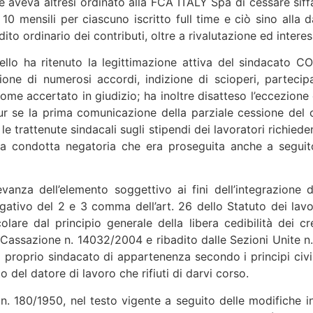
ale aveva altresì ordinato alla FCA ITALY Spa di cessare si
mensili per ciascuno iscritto full time e ciò sino alla da
to ordinario dei contributi, oltre a rivalutazione ed interes
ello ha ritenuto la legittimazione attiva del sindacato
izione di numerosi accordi, indizione di scioperi, partecipa
ome accertato in giudizio; ha inoltre disatteso l’eccezione d
pur se la prima comunicazione della parziale cessione del
trattenute sindacali sugli stipendi dei lavoratori richieden
 condotta negatoria che era proseguita anche a seguito 
levanza dell’elemento soggettivo ai fini dell’integrazion
tivo del 2 e 3 comma dell’art. 26 dello Statuto dei lavora
lare dal principio generale della libera cedibilità dei cre
Cassazione n. 14032/2004 e ribadito dalle Sezioni Unite n.
l proprio sindacato di appartenenza secondo i principi civi
el datore di lavoro che rifiuti di darvi corso.
. n. 180/1950, nel testo vigente a seguito delle modifiche i