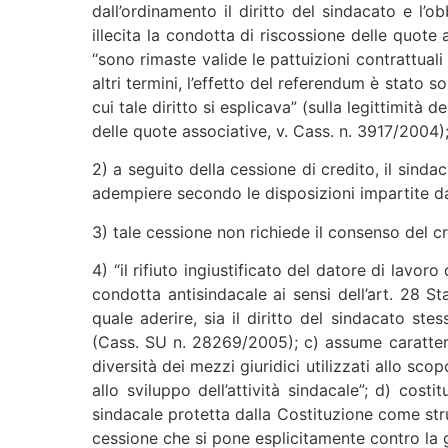
dall’ordinamento il diritto del sindacato e l’
illecita la condotta di riscossione delle quot
“sono rimaste valide le pattuizioni contrattuali
altri termini, l’effetto del referendum è stato 
cui tale diritto si esplicava” (sulla legittimit
delle quote associative, v. Cass. n. 3917/2004)
2) a seguito della cessione di credito, il sinda
adempiere secondo le disposizioni impartite da
3) tale cessione non richiede il consenso del cr
4) “il rifiuto ingiustificato del datore di lavor
condotta antisindacale ai sensi dell’art. 28 Sta
quale aderire, sia il diritto del sindacato ste
(Cass. SU n. 28269/2005); c) assume caratteri d
diversità dei mezzi giuridici utilizzati allo scop
allo sviluppo dell’attività sindacale”; d) cost
sindacale protetta dalla Costituzione come str
cessione che si pone esplicitamente contro la 