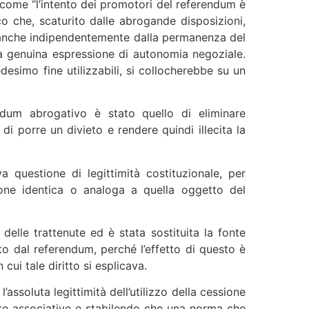
 come “l’intento dei promotori del referendum è
co che, scaturito dalle abrogande disposizioni,
, anche indipendentemente dalla permanenza del
una genuina espressione di autonomia negoziale.
medesimo fine utilizzabili, si collocherebbe su un
rendum abrogativo è stato quello di eliminare
di porre un divieto e rendere quindi illecita la
 questione di legittimità costituzionale, per
ione identica o analoga a quella oggetto del
delle trattenute ed è stata sostituita la fonte
ito dal referendum, perché l’effetto di questo è
ui tale diritto si esplicava.
ssoluta legittimità dell’utilizzo della cessione
ote associative e stabilendo che una norma che