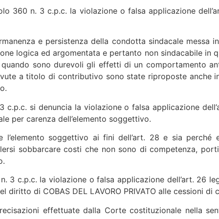
o 360 n. 3 c.p.c. la violazione o falsa applicazione dell’art
 permanenza e persistenza della condotta sindacale messa i
one logica ed argomentata e pertanto non sindacabile in que
 quando sono durevoli gli effetti di un comportamento an
ovute a titolo di contributivo sono state riproposte anche
o.
c.p.c. si denuncia la violazione o falsa applicazione dell’
le per carenza dell’elemento soggettivo.
 l’elemento soggettivo ai fini dell’art. 28 e sia perché
olersi sobbarcare costi che non sono di competenza, porti
o.
. 3 c.p.c. la violazione o falsa applicazione dell’art. 26 legg
 del diritto di COBAS DEL LAVORO PRIVATO alle cessioni di c
precisazioni effettuate dalla Corte costituzionale nella s