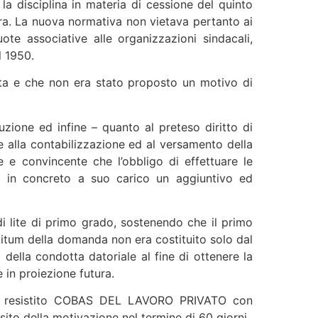
la disciplina in materia di cessione del quinto
sura. La nuova normativa non vietava pertanto ai
ote associative alle organizzazioni sindacali,
l 1950.
ata e che non era stato proposto un motivo di
ituzione ed infine – quanto al preteso diritto di
 alla contabilizzazione ed al versamento della
e convincente che l’obbligo di effettuare le
à in concreto a suo carico un aggiuntivo ed
 di lite di primo grado, sostenendo che il primo
titum della domanda non era costituito solo dal
della condotta datoriale al fine di ottenere la
 in proiezione futura.
 ha resistito COBAS DEL LAVORO PRIVATO con
sito della motivazione nel termine di 60 giorni.