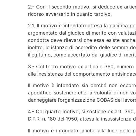
2.- Con il secondo motivo, si deduce ex articol
ricorso avversario in quanto tardivo.
2.1. Il motivo è infondato attesa la pacifica
argomentato dal giudice di merito con valutazi
condotta deve rilevarsi che essa esiste anche
inoltre, le istanze di accredito delle somme d
illegittimo, come accertato dal giudice di merit
3.- Col terzo motivo ex articolo 360, numero 3 
alla inesistenza del comportamento antisindaca
Il motivo è infondato sia perché non occorre
apodittico sostenere che la volontà di non v
danneggiare l’organizzazione COBAS del lavor
4.- Col quarto motivo, si sostiene ex art. 360, n
D.P.R. n. 180 del 1950, attesa la insussistenza
Il motivo è infondato, anche alla luce delle 