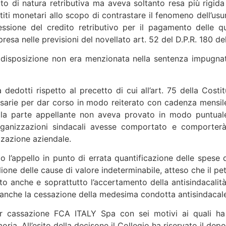
to di natura retributiva ma aveva soltanto resa più rigida 
restiti monetari allo scopo di contrastare il fenomeno dell’u
essione del credito retributivo per il pagamento delle qu
esa nelle previsioni del novellato art. 52 del D.P.R. 180 de
a disposizione non era menzionata nella sentenza impugn
tà dedotti rispetto al precetto di cui all’art. 75 della Cost
ssarie per dar corso in modo reiterato con cadenza mensile
la parte appellante non aveva provato in modo puntuale 
 organizzazioni sindacali avesse comportato e comporter
zzazione aziendale.
to l’appello in punto di errata quantificazione delle spese
ione delle cause di valore indeterminabile, atteso che il pe
 anche e soprattutto l’accertamento della antisindacalità 
a anche la cessazione della medesima condotta antisindacale
er cassazione FCA ITALY Spa con sei motivi ai quali
ia. All’esito della decisone il Collegio ha riservato il depo