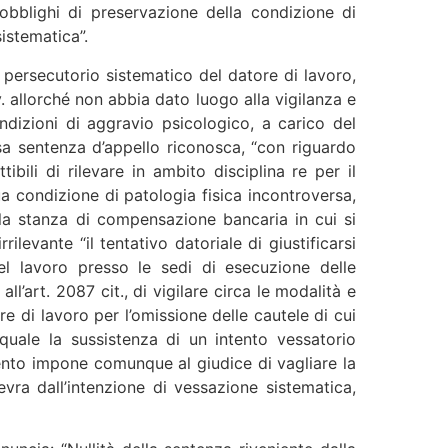
 obblighi di preservazione della condizione di
sistematica”.
o persecutorio sistematico del datore di lavoro,
v. allorché non abbia dato luogo alla vigilanza e
ndizioni di aggravio psicologico, a carico del
ssa sentenza d’appello riconosca, “con riguardo
ibili di rilevare in ambito disciplina re per il
ua condizione di patologia fisica incontroversa,
lla stanza di compensazione bancaria in cui si
levante “il tentativo datoriale di giustificarsi
l lavoro presso le sedi di esecuzione delle
ll’art. 2087 cit., di vigilare circa le modalità e
re di lavoro per l’omissione delle cautele di cui
 quale la sussistenza di un intento vessatorio
mento impone comunque al giudice di vagliare la
evra dall’intenzione di vessazione sistematica,