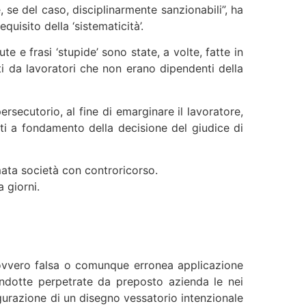
 se del caso, disciplinarmente sanzionabili”, ha
quisito della ‘sistematicità’.
e e frasi ‘stupide’ sono state, a volte, fatte in
ti da lavoratori che non erano dipendenti della
secutorio, al fine di emarginare il lavoratore,
ti a fondamento della decisione del giudice di
imata società con controricorso.
a giorni.
ne ovvero falsa o comunque erronea applicazione
 condotte perpetrate da preposto azienda le nei
igurazione di un disegno vessatorio intenzionale