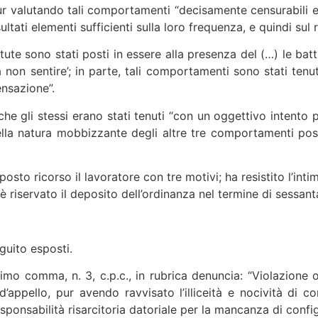
ur valutando tali comportamenti “decisamente censurabili e,
ati elementi sufficienti sulla loro frequenza, e quindi sul re
ute sono stati posti in essere alla presenza del (…) le battut
non sentire’; in parte, tali comportamenti sono stati tenu
ensazione”.
 gli stessi erano stati tenuti “con un oggettivo intento per
ella natura mobbizzante degli altre tre comportamenti pos
osto ricorso il lavoratore con tre motivi; ha resistito l’int
i è riservato il deposito dell’ordinanza nel termine di sessant
guito esposti.
0, primo comma, n. 3, c.p.c., in rubrica denuncia: “Violazio
e d’appello, pur avendo ravvisato l’illiceità e nocività di
responsabilità risarcitoria datoriale per la mancanza di conf