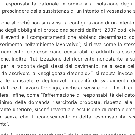
a responsabilità datoriale in ordine alla violazione degli
 a prescindere dalla sussistenza di un intento di vessazione 
anche allorché non si ravvisi la configurazione di un intent
ne degli obblighi di protezione sanciti dall’art. 2087 cod. ci
e gli eventi e i comportamenti che abbiano determinato co
inserimento nell’ambiente lavorativo”; si rileva come la ste
icorrente, che esse siano censurabili e addirittura suscett
e, inoltre, “l’utilizzazione del ricorrente, nonostante la s
 per la raccolta degli stessi dal pavimento, nella sede de
a ascriversi a <negligenza datoriale>”; si reputa invece irri
le consuete e deplorevoli modalità di svolgimento de
trice di lavoro l’obbligo, anche ai sensi e per i fini di cui a
era, infine, come “l’affermazione di responsabilità del dato
 minimo della domanda risarcitoria proposta, rispetto alla
nte ulteriore, sicché l’eventuale esclusione di detto ele
ro, senza che il riconoscimento di detta responsabilità, sc
ta”.