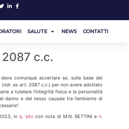
ORATORI
SALUTE
NEWS
CONTATTI
 2087 c.c.
to deve comunque accertare se, sulla base dei
 (
ndr.
ex art. 2087 c.c
.) per non avere adottato
rie a tutelare l’integrità fisica e la personalità
el danno e del nesso causale tra l’ambiente di
cessarie”.
/2023, in
q. sito
con nota di M.N. BETTINI e
n.