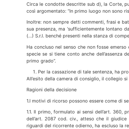
Circa le condotte descritte sub d), la Corte, p
così argomentato: “In primo luogo non sono risult
Inoltre: non sempre detti commenti, frasi e batt
sua presenza, ma ‘sufficientemente lontano da 
(…) S.r.l. benché presenti nella stanza di comp
Ha concluso nel senso che non fosse emerso che
specie se si tiene conto anche dell’assenza d
primo grado”.
Per la cassazione di tale sentenza, ha prop
All’esito della camera di consiglio, il collegio s
Ragioni della decisione
1.I motivi di ricorso possono essere come di se
1.1. Il primo, formulato ai sensi dell’art. 36
dell’art. 2087 cod. civ., atteso che iI giudic
riguardi del ricorrente odierno, ha escluso la 