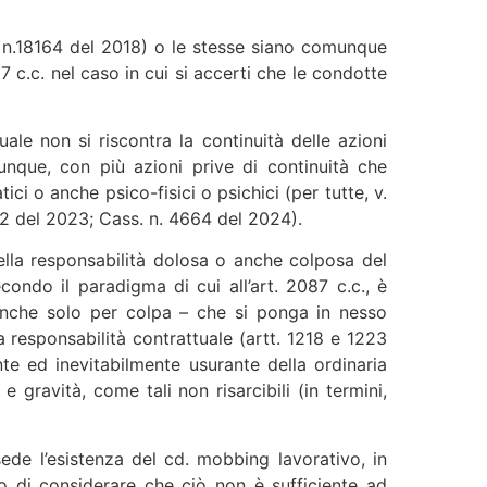
ss. n.18164 del 2018) o le stesse siano comunque
 c.c. nel caso in cui si accerti che le condotte
ale non si riscontra la continuità delle azioni
nque, con più azioni prive di continuità che
ci o anche psico-fisici o psichici (per tutte, v.
2 del 2023; Cass. n. 4664 del 2024).
 della responsabilità dolosa o anche colposa del
condo il paradigma di cui all’art. 2087 c.c., è
anche solo per colpa – che si ponga in nesso
a responsabilità contrattuale (artt. 1218 e 1223
ente ed inevitabilmente usurante della ordinaria
e gravità, come tali non risarcibili (in termini,
ede l’esistenza del cd. mobbing lavorativo, in
ato di considerare che ciò non è sufficiente ad