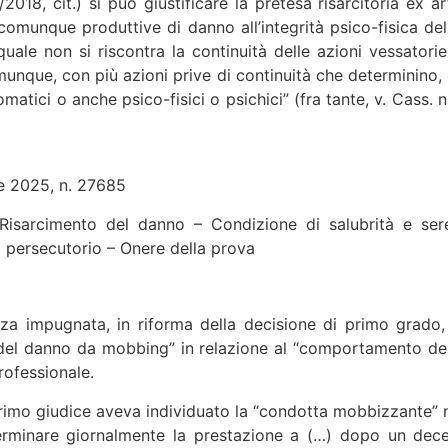
018, cit.) si può giustificare la pretesa risarcitoria ex art
comunque produttive di danno all’integrità psico-fisica del 
uale non si riscontra la continuità delle azioni vessatori
unque, con più azioni prive di continuità che determinino, 
omatici o anche psico-fisici o psichici” (fra tante, v. Cass.
 2025, n. 27685
Risarcimento del danno – Condizione di salubrità e sere
o persecutorio – Onere della prova
nza impugnata, in riforma della decisione di primo grado
to del danno da mobbing” in relazione al “comportamento dell
professionale.
primo giudice aveva individuato la “condotta mobbizzante” n
 terminare giornalmente la prestazione a (…) dopo un decen