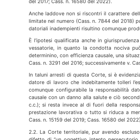
del 2017; Cass. n. 16580 del 2022).
Anche laddove non si riscontri il carattere del
limitate nel numero (Cass. n. 7844 del 2018) pu
datoriali inadempienti risultino comunque produt
È l’ipotesi qualificata anche in giurisprudenz
vessatorie, in quanto la condotta nociva pu
determinino, con efficienza causale, una situazi
Cass. n. 3291 del 2016; successivamente v. Cas
In taluni arresti di questa Corte, si è evidenz
datore di lavoro che indebitamente tolleri l’e
comunque configurabile la responsabilità da
causale con un danno alla salute e ciò secondo 
c.c.); si resta invece al di fuori della respon
prestazione lavorativa o tutto si riduca a meri 
Cass. n. 15159 del 2019; Cass. 16580 del 2022)
2.2. La Corte territoriale, pur avendo esclus
difetto di “un oggettivo intento persecutorio,