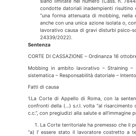
siano limitate nel numero (Cass. n. 7844/2
condotte datoriali inadempienti risultino 
“una forma attenuata di mobbing, nella q
anche con una unica azione isolata o, com
lavorativo causa di gravi disturbi psico-s
24339/2022).
Sentenza
CORTE DI CASSAZIONE – Ordinanza 16 ottobre
Mobbing in ambito lavorativo – Straining – 
sistematica – Responsabilità datoriale – Intent
Fatti di causa
1.La Corte di Appello di Roma, con la sente
confronti della (…) s.r.I. volta “al risarcimen
c.c.”, con pregiudizi alla salute e all’immagine 
La Corte territoriale ha premesso che il 
“a) I’ essere stato il lavoratore costretto a