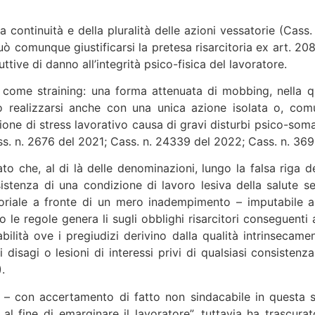
la continuità e della pluralità delle azioni vessatorie (Ca
ò comunque giustificarsi la pretesa risarcitoria ex art. 2087
tive di danno all’integrità psico-fisica del lavoratore.
a come straining: una forma attenuata di mobbing, nella qu
ò realizzarsi anche con una unica azione isolata o, comu
one di stress lavorativo causa di gravi disturbi psico-somati
s. n. 2676 del 2021; Cass. n. 24339 del 2022; Cass. n. 369
iato che, al di là delle denominazioni, lungo la falsa riga
sistenza di una condizione di lavoro lesiva della salute se
toriale a fronte di un mero inadempimento – imputabile 
le regole genera li sugli obblighi risarcitori conseguenti 
sabilità ove i pregiudizi derivino dalla qualità intrinsecam
disagi o lesioni di interessi privi di qualsiasi consistenza 
.
o – con accertamento di fatto non sindacabile in questa s
 al fine di emarginare il lavoratore”, tuttavia ha trascur