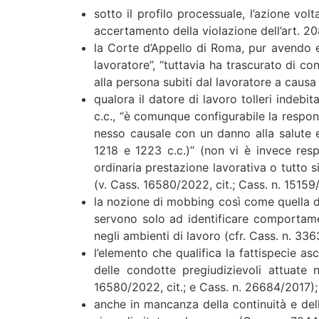
sotto il profilo processuale, l’azione v
accertamento della violazione dell’art. 208
la Corte d’Appello di Roma, pur avendo es
lavoratore”, “tuttavia ha trascurato di co
alla persona subiti dal lavoratore a causa
qualora il datore di lavoro tolleri indebi
c.c., “è comunque configurabile la respo
nesso causale con un danno alla salute e 
1218 e 1223 c.c.)” (non vi è invece resp
ordinaria prestazione lavorativa o tutto si 
(v. Cass. 16580/2022, cit.; Cass. n. 1515
la nozione di mobbing così come quella di
servono solo ad identificare comportamen
negli ambienti di lavoro (cfr. Cass. n. 33
l’elemento che qualifica la fattispecie as
delle condotte pregiudizievoli attuate ne
16580/2022, cit.; e Cass. n. 26684/2017);
anche in mancanza della continuità e dell