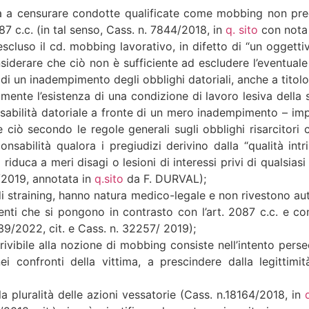
olta a censurare condotte qualificate come mobbing non pre
7 c.c. (in tal senso, Cass. n. 7844/2018, in
q. sito
con nota 
cluso il cd. mobbing lavorativo, in difetto di “un oggettiv
nsiderare che ciò non è sufficiente ad escludere l’eventuale
 di un inadempimento degli obblighi datoriali, anche a titolo
tamente l’esistenza di una condizione di lavoro lesiva della 
nsabilità datoriale a fronte di un mero inadempimento – im
ciò secondo le regole generali sugli obblighi risarcitori c
onsabilità qualora i pregiudizi derivino dalla “qualità in
riduca a meri disagi o lesioni di interessi privi di qualsiasi
9/2019, annotata in
q.sito
da F. DURVAL);
 straining, hanno natura medico-legale e non rivestono auto
ti che si pongono in contrasto con l’art. 2087 c.c. e con 
639/2022, cit. e Cass. n. 32257/ 2019);
crivibile alla nozione di mobbing consiste nell’intento perse
i confronti della vittima, a prescindere dalla legittimità 
a pluralità delle azioni vessatorie (Cass. n.18164/2018, in