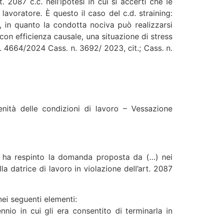
. 2087 c.c. nell’ipotesi in cui si accerti che le
lavoratore. È questo il caso del c.d. straining:
e, in quanto la condotta nociva può realizzarsi
con efficienza causale, una situazione di stress
 n. 4664/2024 Cass. n. 3692/ 2023, cit.; Cass. n.
nità delle condizioni di lavoro – Vessazione
, ha respinto la domanda proposta da (…) nei
a datrice di lavoro in violazione dell’art. 2087
ei seguenti elementi:
nio in cui gli era consentito di terminarla in