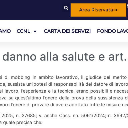
Area Riservata
IAMO
CCNL
CARTA DEI SERVIZI
FONDO LAV
danno alla salute e art.
tesi di mobbing in ambito lavorativo, il giudice del meri
a, sussista un’ipotesi di responsabilità del datore di lavoro
 lavoro, l’esperienza e la tecnica, erano possibili e necessa
va su quest’ultimo l’onere della prova della sussistenza d
voro l’onere di provare di avere adottato tutte le misure ne
e 2025, n. 27685; v. anche Cass. nn. 5061/2024; n. 3692
 quale precisa che: