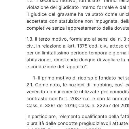
1.2. Il secondo motivo, formulato “fermo resta
violazione del giudicato interno formale e dal r
il giudice del gravame ha valutato come unich
accertata con statuizione non impugnata, della
completive senza l’apprestamento della dovuta i
1.3. Il terzo motivo, formulato ai sensi del n. 
civ., in relazione all’art. 1375 cod. civ., atteso
per un limitatissimo periodo temporale giornal
abitazione-, omettendo dunque di vagliare la n
e conduzione del rapporto”.
Il primo motivo di ricorso è fondato nei 
2.1. Come noto, le nozioni di mobbing, così co
venendo comunemente utilizzate per comodità d
contrasto con l’art. 2087 c.c. e con la normat
Cass. n. 3291 del 2016; Cass. n. 32257 del 201
In particolare, l’elemento qualificante della fa
pluralità delle condotte pregiudizievoli attuate n