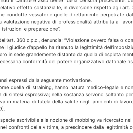
ndo il carattere assorbente” della censura precedente, den
elativo effetto sostanzia le, in diversione rispetto agli art.
e condotte vessatorie quelle direttamente perpetrate dal p
 valutazione negativa di professionalità attribuita al lavor
struzioni e preparazione’’.
3 dell’art. 360 c.p.c., denuncia: “Violazione ovvero falsa o 
 che il giudice d’appello ha ritenuto la legittimità dell’impo
iero in sede grandemente distante da quella di espleta mento
ecessaria conformità del potere organizzativo datoriale ris
sensi espressi dalla seguente motivazione.
me quella di straining, hanno natura medico-legale e non 
i sintesi espressiva; nella sostanza servono soltanto pe
iva in materia di tutela della salute negli ambienti di lavo
9).
ttispecie ascrivibile alla nozione di mobbing va ricercato n
ei confronti della vittima, a prescindere dalla legittimità o 