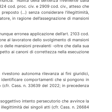
uncia: “Nullità della sentenza riveniente dalla
 324 cod. proc. civ. e 2909 cod. civ., atteso che
reposto (…) senza considerare l’illegittimità,
atore, in ragione dell’assegnazione di mansioni
comunque erronea applicazione dell’art. 2103 cod.
sizione al lavoratore dello svolgimento di mansioni
 delle mansioni prevalenti -oltre che dalla sua
petto ai canoni di correttezza nella esecuzione
rivestono autonoma rilevanza ai fini giuridici,
r identificare comportamenti che si pongono in
ro (cfr. Cass. n. 33639 del 2022; in precedenza
el soggettivo intento persecutorio che avvince la
illegittimità dei singoli atti (cfr. Cass. n. 26684