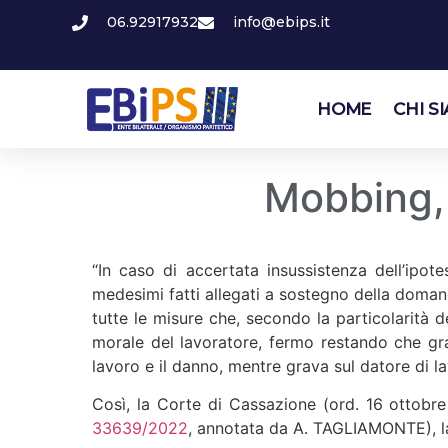
06.92917932
info@ebips.it
HOME
CHI S
Mobbing, 
“In caso di accertata insussistenza dell’ipo
medesimi fatti allegati a sostegno della domand
tutte le misure che, secondo la particolarità del
morale del lavoratore, fermo restando che gra
lavoro e il danno, mentre grava sul datore di la
Così, la Corte di Cassazione (ord. 16 ottobr
33639/2022
, annotata da A. TAGLIAMONTE), la