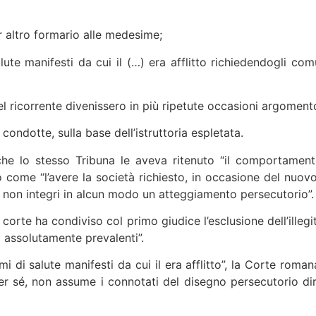
er altro formario alle medesime;
lute manifesti da cui il (…) era afflitto richiedendogli c
 ricorrente divenissero in più ripetute occasioni argomento 
ondotte, sulla base dell’istruttoria espletata.
he lo stesso Tribuna le aveva ritenuto “il comportament
o come “l’avere la società richiesto, in occasione del nuov
a non integri in alcun modo un atteggiamento persecutorio”.
orte ha condiviso col primo giudice l’esclusione dell’illegi
 assolutamente prevalenti”.
i di salute manifesti da cui il era afflitto”, la Corte rom
r sé, non assume i connotati del disegno persecutorio di