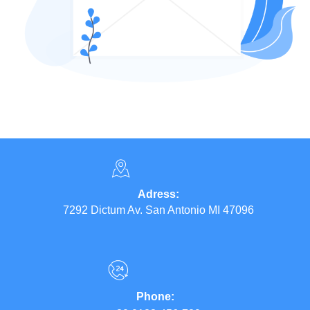
Adress:
7292 Dictum Av. San Antonio MI 47096
Phone: