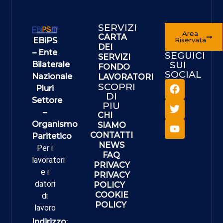
SERVIZI
Area
CARTA
EBiPS
Riservata
DEI
– Ente
SEGUICI
SERVIZI
SUI
Bilaterale
FONDO
SOCIAL
Nazionale
LAVORATORI
SCOPRI
Pluri
DI
Settore
PIU
–
CHI
Organismo
SIAMO
CONTATTI
Paritetico
NEWS
Per i
FAQ
lavoratori
PRIVACY
e i
PRIVACY
datori
POLICY
COOKIE
di
POLICY
lavoro
Indirizzo
: