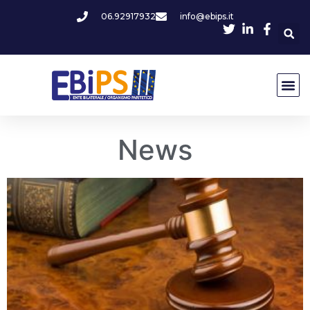
06.92917932
info@ebips.it
News