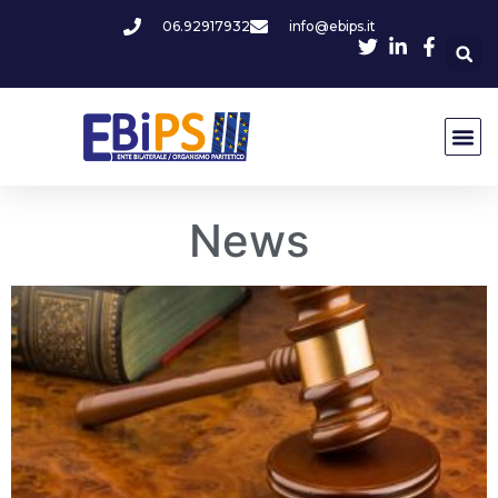
06.92917932
info@ebips.it
News