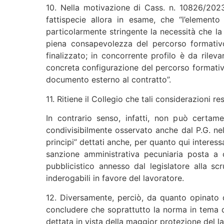
10. Nella motivazione di Cass. n. 10826/2023 
fattispecie allora in esame, che “l’element
particolarmente stringente la necessità che la 
piena consapevolezza del percorso formativo 
finalizzato; in concorrente profilo è da rile
concreta configurazione del percorso formativo,
documento esterno al contratto”.
11. Ritiene il Collegio che tali considerazioni 
In contrario senso, infatti, non può certame
condivisibilmente osservato anche dal P.G. nell
principi” dettati anche, per quanto qui interess
sanzione amministrativa pecuniaria posta a ca
pubblicistico annesso dal legislatore alla sc
inderogabili in favore del lavoratore.
12. Diversamente, perciò, da quanto opinato da
concludere che soprattutto la norma in tema di
dettata in vista della maggior protezione del l