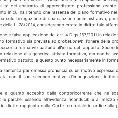
llità del contratto di apprendistato professionalizzante
nto in cui ha ritenuto che l’assenza del piano formativo nel
ma solo l’irrogazione di una sanzione amministrativa, per
te della L. 78/2014, considerando errata in diritto tale affer
e e falsa applicazione dell’art. 4 Dlgs 167/2011 in relazion
ano formativo sia prevista
ad probationem
, l’onere della p
percorso formativo pattuito all’inizio del rapporto. Secondo
in relazione alla generica attività formativa, ma non ha a
ormativo pattuito, a questo punto necessariamente in forma
lla sentenza per omessa pronuncia su un motivo espresso di
ciata con il suo secondo motivo d’impugnazione, intitol
te a quanto eccepito dalla controricorrente che ne sost
ile perché, essendo all’evidenza riconducibile al mezzo di
in diritto raggiunta dalla Corte territoriale in ordine alla 