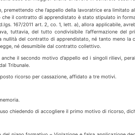
le, premettendo che l’appello della lavoratrice era limitato 
che il contratto di apprendistato è stato stipulato in forma
d.lgs. 167/2011 art. 2, co. 1, lett. a), allora applicabile, 
va, tuttavia, del tutto condivisibile l’affermazione del p
 nullità del contratto di apprendistato, né tanto meno la c
egge, né desumibile dal contratto collettivo.
anche il secondo motivo d’appello ed i singoli rilievi, peral
dal Tribunale.
osto ricorso per cassazione, affidato a tre motivi.
 memoria.
luso chiedendo di accogliere il primo motivo di ricorso, dichi
 del piano formativo – Violazione e falsa applicazione degl