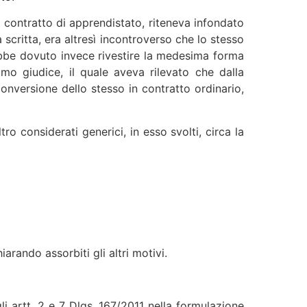
al contratto di apprendistato, riteneva infondato
 scritta, era altresì incontroverso che lo stesso
avrebbe dovuto invece rivestire la medesima forma
rimo giudice, il quale aveva rilevato che dalla
onversione dello stesso in contratto ordinario,
tro considerati generici, in esso svolti, circa la
arando assorbiti gli altri motivi.
i artt. 2 e 7 Dlgs. 167/2011 nella formulazione