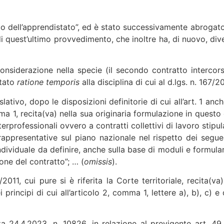
nico dell’apprendistato”, ed è stato successivamente abrogato 
i quest’ultimo provvedimento, che inoltre ha, di nuovo, diver
considerazione nella specie (il secondo contratto intercor
ttato
ratione temporis
alla disciplina di cui al d.lgs. n. 167/20
lativo, dopo le disposizioni definitorie di cui all’art. 1 anch
ma 1, recita(va) nella sua originaria formulazione in questo 
rprofessionali ovvero a contratti collettivi di lavoro stipula
ppresentative sul piano nazionale nel rispetto dei seguent
dividuale da definire, anche sulla base di moduli e formulari 
zione del contratto”; … (
omissis
).
011, cui pure si è riferita la Corte territoriale, recita(v
i principi di cui all’articolo 2, comma 1, lettere a), b), c) 
a 24.4.2023, n. 10826, in relazione al previgente art. 49