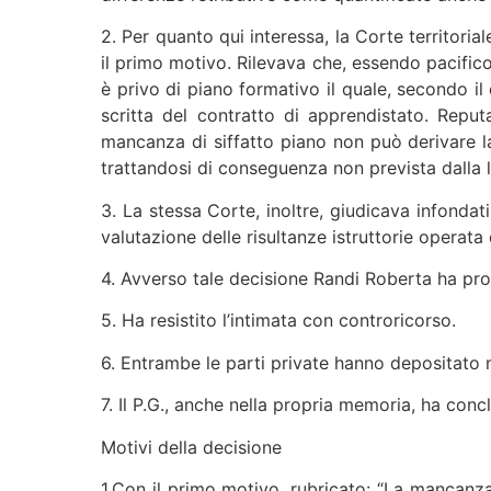
2. Per quanto qui interessa, la Corte territoria
il primo motivo. Rilevava che, essendo pacifico 
è privo di piano formativo il quale, secondo il 
scritta del contratto di apprendistato. Reputa
mancanza di siffatto piano non può derivare la
trattandosi di conseguenza non prevista dalla l
3. La stessa Corte, inoltre, giudicava infondati 
valutazione delle risultanze istruttorie operata 
4. Avverso tale decisione Randi Roberta ha prop
5. Ha resistito l’intimata con controricorso.
6. Entrambe le parti private hanno depositato
7. Il P.G., anche nella propria memoria, ha conc
Motivi della decisione
1.Con il primo motivo, rubricato: “La mancanza