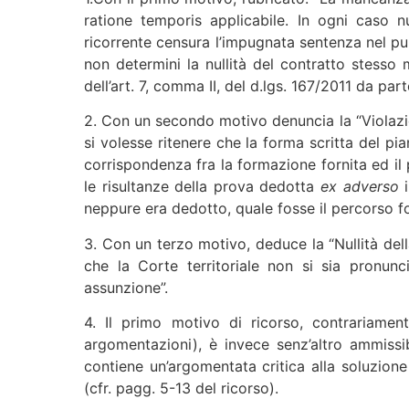
ratione temporis applicabile. In ogni caso nu
ricorrente censura l’impugnata sentenza nel pu
non determini la nullità del contratto stesso 
dell’art. 7, comma II, del d.lgs. 167/2011 da par
2. Con un secondo motivo denuncia la “Violazion
si volesse ritenere che la forma scritta del pi
corrispondenza fra la formazione fornita ed il 
le risultanze della prova dedotta
ex adverso
neppure era dedotto, quale fosse il percorso f
3. Con un terzo motivo, deduce la “Nullità de
che la Corte territoriale non si sia pronun
assunzione”.
4. Il primo motivo di ricorso, contrariamen
argomentazioni), è invece senz’altro ammissib
contiene un’argomentata critica alla soluzione 
(cfr. pagg. 5-13 del ricorso).