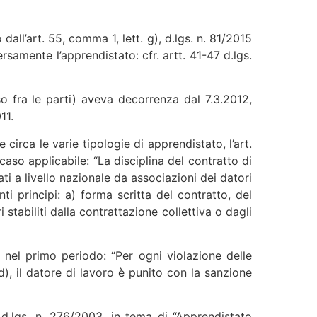
dall’art. 55, comma 1, lett. g), d.lgs. n. 81/2015
samente l’apprendistato: cfr. artt. 41-47 d.lgs.
so fra le parti) aveva decorrenza dal 7.3.2012,
11.
e circa le varie tipologie di apprendistato, l’art.
caso applicabile: “La disciplina del contratto di
ti a livello nazionale da associazioni dei datori
i principi: a) forma scritta del contratto, del
stabiliti dalla contrattazione collettiva o dagli
a) nel primo periodo: “Per ogni violazione delle
e d), il datore di lavoro è punito con la sanzione
 d.lgs. n. 276/2003, in tema di “Apprendistato