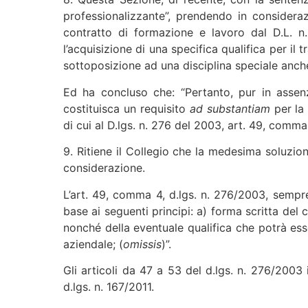
professionalizzante”, prendendo in considera
contratto di formazione e lavoro dal D.L. n.
l’acquisizione di una specifica qualifica per il 
sottoposizione ad una disciplina speciale anche
Ed ha concluso che: “Pertanto, pur in assenza
costituisca un requisito
ad substantiam
per la
di cui al D.lgs. n. 276 del 2003, art. 49, comma 4
9. Ritiene il Collegio che la medesima soluzio
considerazione.
L’art. 49, comma 4, d.lgs. n. 276/2003, sempre
base ai seguenti principi: a) forma scritta del
nonché della eventuale qualifica che potrà ess
aziendale; (
omissis
)”.
Gli articoli da 47 a 53 del d.lgs. n. 276/2003
d.lgs. n. 167/2011.