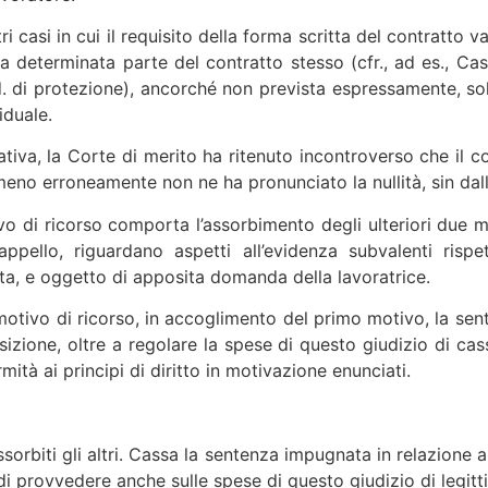
i casi in cui il requisito della forma scritta del contratto v
a determinata parte del contratto stesso (cfr., ad es., Cass.
.d. di protezione), ancorché non prevista espressamente, so
iduale.
iva, la Corte di merito ha ritenuto incontroverso che il co
eno erroneamente non ne ha pronunciato la nullità, sin dall’in
vo di ricorso comporta l’assorbimento degli ulteriori due mo
ello, riguardano aspetti all’evidenza subvalenti rispett
ta, e oggetto di apposita domanda della lavoratrice.
rzo motivo di ricorso, in accoglimento del primo motivo, la s
sizione, oltre a regolare la spese di questo giudizio di cas
ità ai principi di diritto in motivazione enunciati.
sorbiti gli altri. Cassa la sentenza impugnata in relazione a
i provvedere anche sulle spese di questo giudizio di legitti