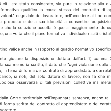
cit., era stato considerato, sia pure in relazione alla di
o formativo qualifica la causa stessa del contratto di a
volontà negoziale del lavoratore, nell’accedere al tipo cont
proposto e della sua idoneità a consentire l’acquisizione
vare che la soluzione accolta è quella maggiormente idonea
 una volta che il piano formativo individuale risulti crist
restino valide anche in rapporto al quadro normativo specific
nte giocare la disposizione dettata dall’art. 7, comma 
a sua memoria scritta, il dato che “ogni violazione delle di
a, in tema di forma dei contratti di apprendistato e dei rela
rico, si noti, del solo datore di lavoro, non fa che met
rupolosa osservanza di tali previsioni collettive ma mera
lla Corte territoriale nell’impugnata sentenza, anche tal
 forma scritta del contratto di apprendistato e del caratt
avoratore.