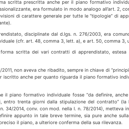
rma scritta prescritta anche per il piano formativo individ
sionalizzante, era formulato in modo analogo all’art. 2, com
visioni di carattere generale per tutte le “tipologie” di app
ante).
rendistato, disciplinate dal d.lgs. n. 276/2003, era comun
duale (cfr. art. 48, comma 3, lett. a), e art. 50, comma 3, u
a forma scritta dei vari contratti di apprendistato, estesa
167/2011, non aveva che ribadito, sempre in chiave di “princip
er iscritto anche per quanto riguarda il piano formativo ind
he il piano formativo individuale fosse “da definire, anche 
ali, entro trenta giorni dalla stipulazione del contratto” (
d.l. n. 34/2014, conv. con mod. nella l. n. 78/2014), metteva i
finire appunto in tale breve termine, sia pure anche sulla
reciso il piano, a ulteriore conferma della sua rilevanza.