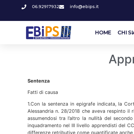
06.92917932
info@ebips.it
HOME
CHI S
Appr
Sentenza
Fatti di causa
1.Con la sentenza in epigrafe indicata, la Cor
Alessandria n. 28/2018 che aveva respinto il ri
assumendosi tra l’altro la nullità del second
inquadramento nel III livello apprendisti del 
differenze retributive come quantificate anche 