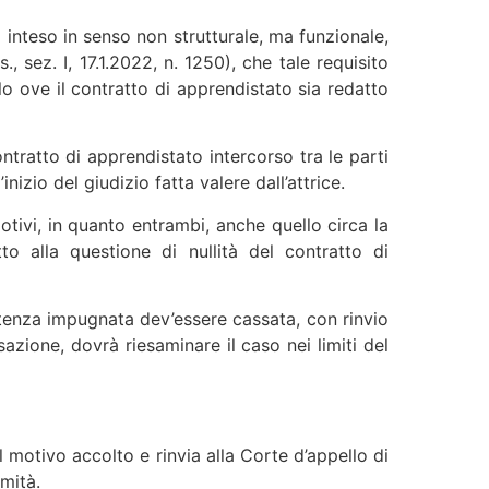
a inteso in senso non strutturale, ma funzionale,
, sez. I, 17.1.2022, n. 1250), che tale requisito
lo ove il contratto di apprendistato sia redatto
ntratto di apprendistato intercorso tra le parti
izio del giudizio fatta valere dall’attrice.
tivi, in quanto entrambi, anche quello circa la
o alla questione di nullità del contratto di
entenza impugnata dev’essere cassata, con rinvio
sazione, dovrà riesaminare il caso nei limiti del
l motivo accolto e rinvia alla Corte d’appello di
mità.