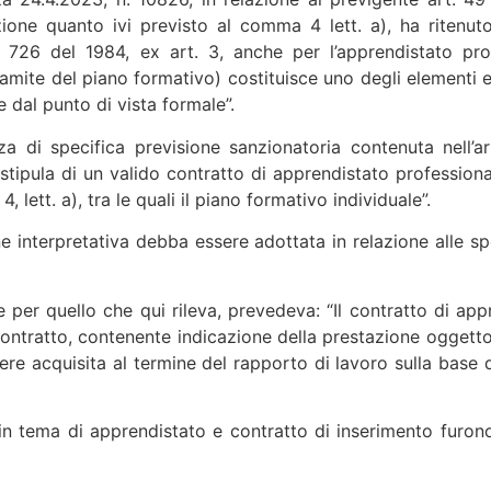
zione quanto ivi previsto al comma 4 lett. a), ha ritenut
 726 del 1984, ex art. 3, anche per l’apprendistato profe
tramite del piano formativo) costituisce uno degli elementi es
 dal punto di vista formale”.
 di specifica previsione sanzionatoria contenuta nell’art
 stipula di un valido contratto di apprendistato professiona
, lett. a), tra le quali il piano formativo individuale”.
ne interpretativa debba essere adottata in relazione alle sp
 per quello che qui rileva, prevedeva: “Il contratto di appr
 contratto, contenente indicazione della prestazione oggetto
ere acquisita al termine del rapporto di lavoro sulla base d
 in tema di apprendistato e contratto di inserimento furono