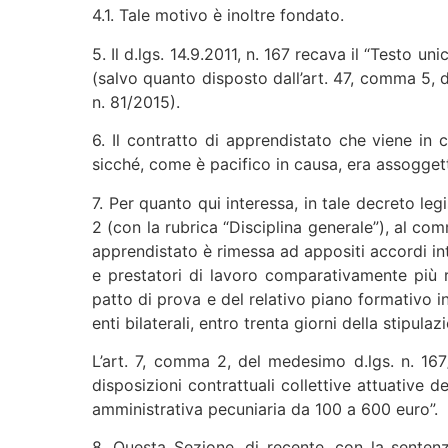
4.1. Tale motivo è inoltre fondato.
5. Il d.lgs. 14.9.2011, n. 167 recava il “Testo u
(salvo quanto disposto dall’art. 47, comma 5, d
n. 81/2015).
6. Il contratto di apprendistato che viene in 
sicché, come è pacifico in causa, era assogge
7. Per quanto qui interessa, in tale decreto legis
2 (con la rubrica “Disciplina generale”), al com
apprendistato è rimessa ad appositi accordi inte
e prestatori di lavoro comparativamente più ra
patto di prova e del relativo piano formativo in
enti bilaterali, entro trenta giorni della stipula
L’art. 7, comma 2, del medesimo d.lgs. n. 167/2
disposizioni contrattuali collettive attuative de
amministrativa pecuniaria da 100 a 600 euro”.
8. Questa Sezione, di recente, con la sentenz