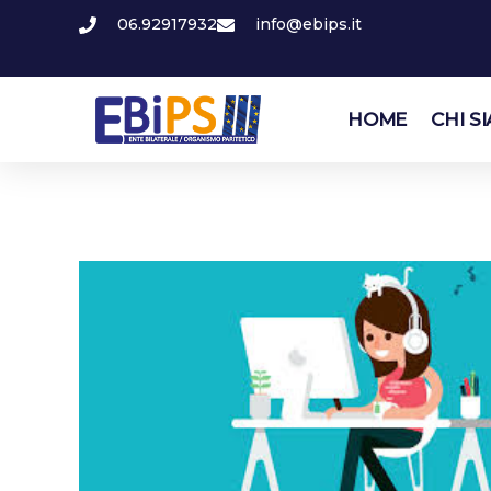
06.92917932
info@ebips.it
HOME
CHI S