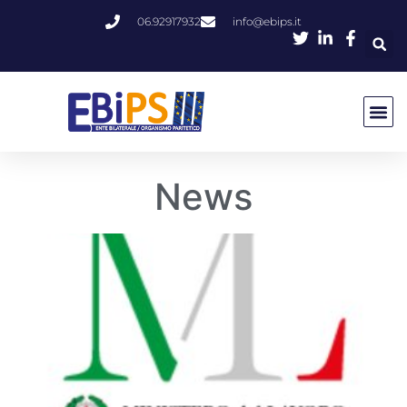
06.92917932
info@ebips.it
News