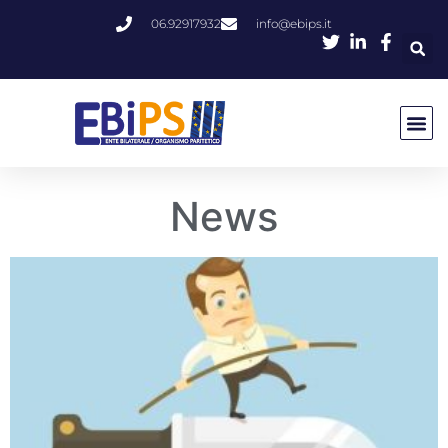
06.92917932
info@ebips.it
News