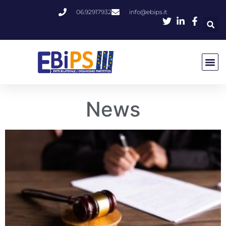
06.92917932
info@ebips.it
News