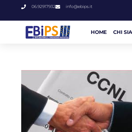
06.92917932
info@ebips.it
HOME
CHI SI